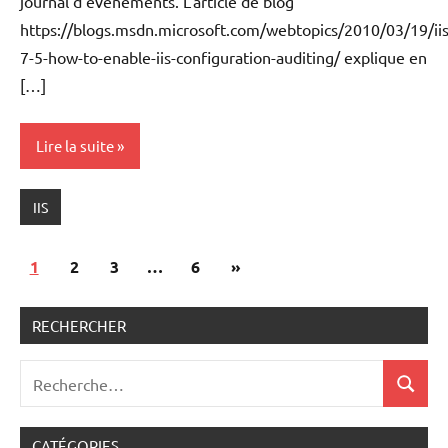
journal d’événements. L’article de blog
https://blogs.msdn.microsoft.com/webtopics/2010/03/19/iis
7-5-how-to-enable-iis-configuration-auditing/ explique en
[…]
Lire la suite
IIS
Pagination
Articles
1
2
3
…
6
»
des
suivants
publications
RECHERCHER
Recherche
Recher
pour
:
CATÉGORIES