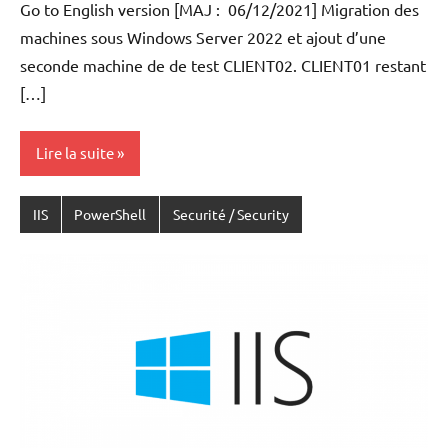
Go to English version [MAJ : 06/12/2021] Migration des
ACKER
machines sous Windows Server 2022 et ajout d’une
seconde machine de de test CLIENT02. CLIENT01 restant
[…]
Lire la suite
IIS
PowerShell
Securité / Security