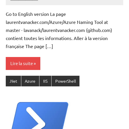
Laurent
VAN
Go to English version La page
ACKER
laurentvanacker.com/Azure/Azure Naming Tool at
master · lavanack/laurentvanacker.com (github.com)
contient toutes les informations. Aller à la version
française The page […]
Lire la suite
.Net
Azure
IIS
PowerShell