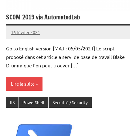
SCOM 2019 via AutomatedLab
16 février 2021
Laurent
VAN
Go to English version [MAJ : 05/05/2021] Le script
ACKER
proposé dans cet article a servi de base de travail Blake
Drumm que l’on peut trouver […]
Lire la suite
IIS
PowerShell
Securité / Security