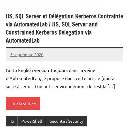
IIS, SQL Server et Délégation Kerberos Contrainte
via AutomatedLab / IIS, SQL Server and
Constrained Kerberos Delegation via
AutomatedLab
8 septembre 2020
Laurent
VAN
Go to English version Toujours dans la veine
ACKER
d’AutomatedLab, je propose dans cette article (qui fait
suite à ceux-ci) un petit environnement de test la […]
Lire la suite
IIS
PowerShell
Securité / Security