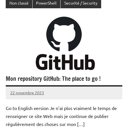
Non classé
PowerShell
Securité / Security
Mon repository GitHub: The place to go !
22 novembre 2023
Laurent
VAN
Go to English version Je n’ai plus vraiment le temps de
ACKER
renseigner ce site Web mais je continue de publier
régulièrement des choses sur mon […]