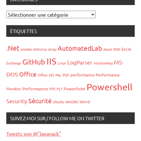
Catégories
ÉTIQUETTES
.Net
AutomatedLab
Excel
ansible
Antivirus
Array
Azure
EWS
IIS
GitHub
LogParser
MS-
Exchange
Linux
MachineKey
Office
DOS
performance
Performance
Office 365
PAL
PDF
Powershell
Monitor
Performances
PowerPoint
PFE
PLT
Sécurité
Security
Word
Ubuntu
WinDBG
SUIVEZ-MOI SUR / FOLLOW ME ON TWITTER
Tweets von @"lavanack"