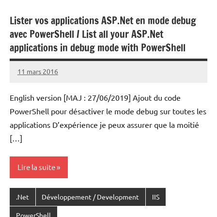
Lister vos applications ASP.Net en mode debug
avec PowerShell / List all your ASP.Net
applications in debug mode with PowerShell
11 mars 2016
Laurent
VAN
English version [MAJ : 27/06/2019] Ajout du code
ACKER
PowerShell pour désactiver le mode debug sur toutes les
applications D’expérience je peux assurer que la moitié
[…]
Lire la suite
.Net
Développement / Development
IIS
PowerShell