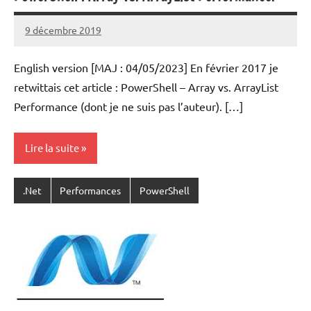
9 décembre 2019
Laurent
VAN
English version [MAJ : 04/05/2023] En février 2017 je
ACKER
retwittais cet article : PowerShell – Array vs. ArrayList
Performance (dont je ne suis pas l’auteur). […]
Lire la suite
.Net
Performances
PowerShell