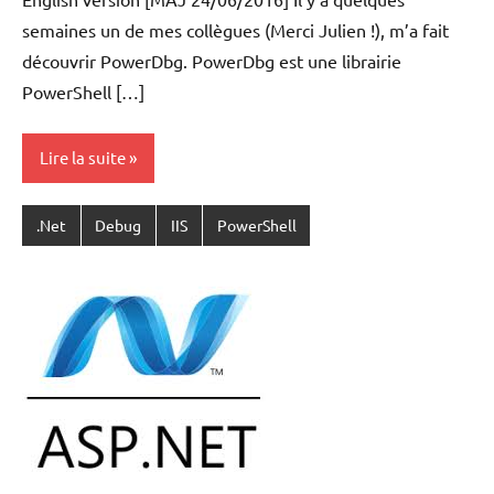
ACKER
semaines un de mes collègues (Merci Julien !), m’a fait
découvrir PowerDbg. PowerDbg est une librairie
PowerShell […]
Lire la suite
.Net
Debug
IIS
PowerShell