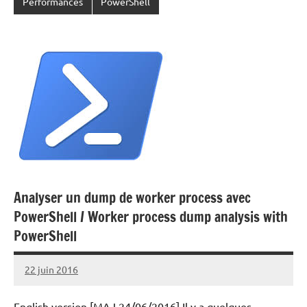
Performances
PowerShell
Analyser un dump de worker process avec
PowerShell / Worker process dump analysis with
PowerShell
22 juin 2016
Laurent
VAN
English version [MAJ 24/06/2016] Il y a quelques