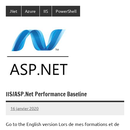
.Net
Azure
IIS
PowerShell
IIS/ASP.Net Performance Baseline
16 janvier 2020
Laurent
VAN
Go to the English version Lors de mes formations et de
ACKER