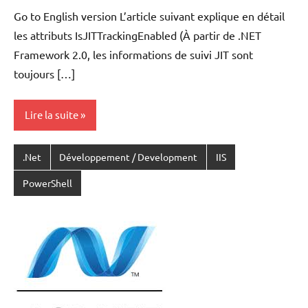
VAN
Go to English version L’article suivant explique en détail
ACKER
les attributs IsJITTrackingEnabled (À partir de .NET
Framework 2.0, les informations de suivi JIT sont
toujours […]
Lire la suite
.Net
Développement / Development
IIS
PowerShell