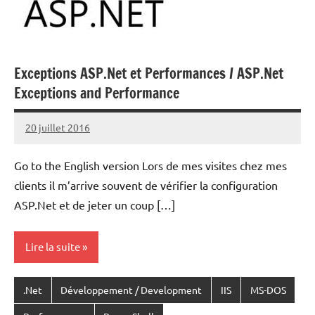
Exceptions ASP.Net et Performances / ASP.Net
Exceptions and Performance
20 juillet 2016
Laurent
VAN
Go to the English version Lors de mes visites chez mes
ACKER
clients il m’arrive souvent de vérifier la configuration
ASP.Net et de jeter un coup […]
Lire la suite
.Net
Développement / Development
IIS
MS-DOS