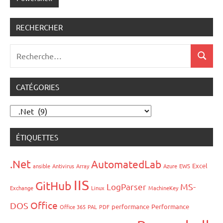
RECHERCHER
Recherche
Recher
pour
:
CATÉGORIES
Catégories
ÉTIQUETTES
.Net
AutomatedLab
Excel
ansible
Antivirus
Array
Azure
EWS
IIS
GitHub
LogParser
MS-
Exchange
Linux
MachineKey
Office
DOS
performance
Performance
Office 365
PAL
PDF