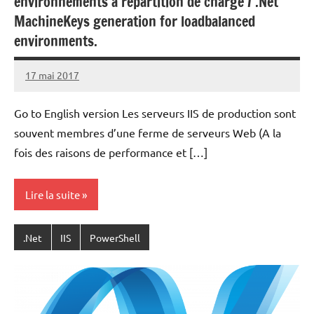
environnements à répartition de charge / .Net
MachineKeys generation for loadbalanced
environments.
17 mai 2017
Laurent
Aucun
VAN
commentaire
Go to English version Les serveurs IIS de production sont
ACKER
souvent membres d’une ferme de serveurs Web (A la
fois des raisons de performance et […]
Lire la suite
.Net
IIS
PowerShell