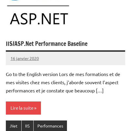
IIS/ASP.Net Performance Baseline
16 janvier 2020
Laurent
VAN
Go to the English version Lors de mes formations et de
ACKER
mes visites chez mes clients, j’aborde souvent l’aspect
performances et je constate que beaucoup […]
Lire la suite
.Net
IIS
Performances