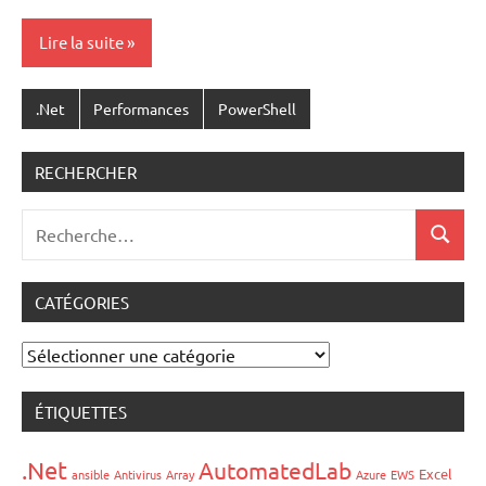
Lire la suite
.Net
Performances
PowerShell
RECHERCHER
Recherche
Recher
pour
:
CATÉGORIES
Catégories
ÉTIQUETTES
.Net
AutomatedLab
Excel
ansible
Antivirus
Array
Azure
EWS