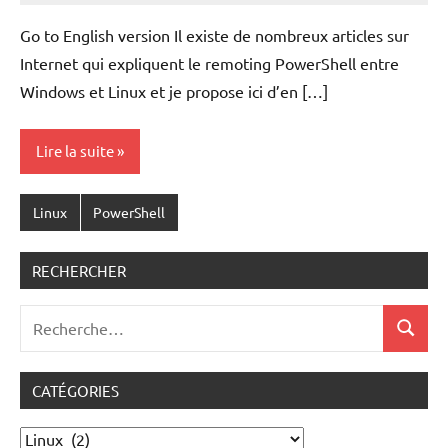
VAN
Go to English version Il existe de nombreux articles sur
ACKER
Internet qui expliquent le remoting PowerShell entre
Windows et Linux et je propose ici d’en […]
Lire la suite
Linux
PowerShell
RECHERCHER
Recherche
Recher
pour
:
CATÉGORIES
Catégories