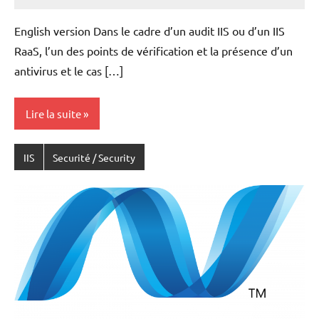
Laurent
VAN
English version Dans le cadre d’un audit IIS ou d’un IIS
ACKER
RaaS, l’un des points de vérification et la présence d’un
antivirus et le cas […]
Lire la suite
IIS
Securité / Security