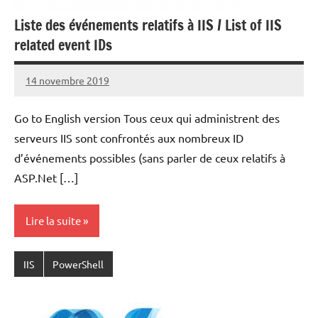
Liste des événements relatifs à IIS / List of IIS
related event IDs
14 novembre 2019
Laurent
VAN
Go to English version Tous ceux qui administrent des
ACKER
serveurs IIS sont confrontés aux nombreux ID
d’événements possibles (sans parler de ceux relatifs à
ASP.Net […]
Lire la suite
IIS
PowerShell