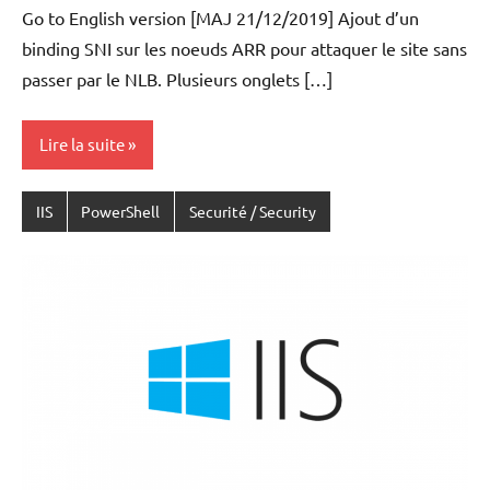
Go to English version [MAJ 21/12/2019] Ajout d’un
ACKER
binding SNI sur les noeuds ARR pour attaquer le site sans
passer par le NLB. Plusieurs onglets […]
Lire la suite
IIS
PowerShell
Securité / Security