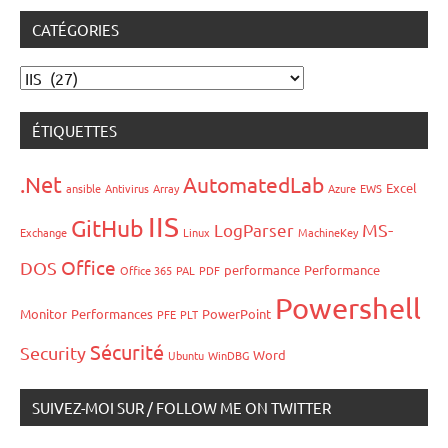
:
CATÉGORIES
Catégories
ÉTIQUETTES
.Net
AutomatedLab
Excel
ansible
Antivirus
Array
Azure
EWS
IIS
GitHub
LogParser
MS-
Exchange
Linux
MachineKey
Office
DOS
performance
Performance
Office 365
PAL
PDF
Powershell
Monitor
Performances
PowerPoint
PFE
PLT
Sécurité
Security
Word
Ubuntu
WinDBG
SUIVEZ-MOI SUR / FOLLOW ME ON TWITTER