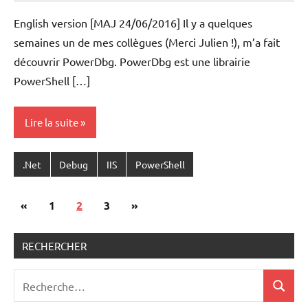
VAN
English version [MAJ 24/06/2016] Il y a quelques
ACKER
semaines un de mes collègues (Merci Julien !), m’a fait
découvrir PowerDbg. PowerDbg est une librairie
PowerShell […]
Lire la suite
.Net
Debug
IIS
PowerShell
Pagination
Publications
Articles
«
1
2
3
»
des
précédentes
suivants
publications
RECHERCHER
Recherche
Recher
pour