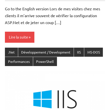
VAN
Go to the English version Lors de mes visites chez mes
ACKER
clients il m’arrive souvent de vérifier la configuration
ASP.Net et de jeter un coup […]
Lire la suite
.Net
Développement / Development
IIS
MS-DOS
Performances
PowerShell