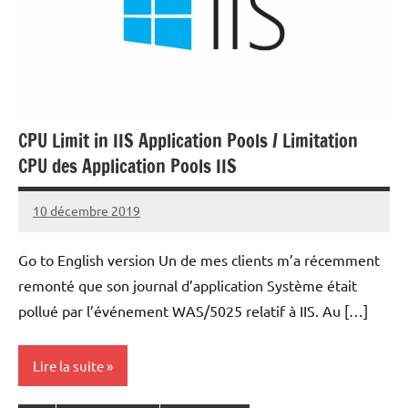
CPU Limit in IIS Application Pools / Limitation
CPU des Application Pools IIS
10 décembre 2019
Laurent
VAN
Go to English version Un de mes clients m’a récemment
ACKER
remonté que son journal d’application Système était
pollué par l’événement WAS/5025 relatif à IIS. Au […]
Lire la suite