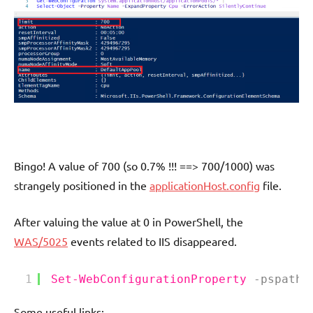
Bingo! A value of 700 (so 0.7% !!! ==> 700/1000) was
strangely positioned in the
applicationHost.config
file.
After valuing the value at 0 in PowerShell, the
WAS/5025
events related to IIS disappeared.
1
Set-WebConfigurationProperty
-pspath
Some useful links: