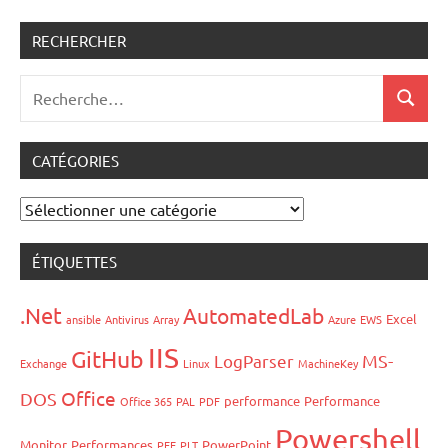
RECHERCHER
Recherche
Recher
pour
:
CATÉGORIES
Catégories
ÉTIQUETTES
.Net
AutomatedLab
Excel
ansible
Antivirus
Array
Azure
EWS
IIS
GitHub
LogParser
MS-
Exchange
Linux
MachineKey
Office
DOS
performance
Performance
Office 365
PAL
PDF
Powershell
Monitor
Performances
PowerPoint
PFE
PLT