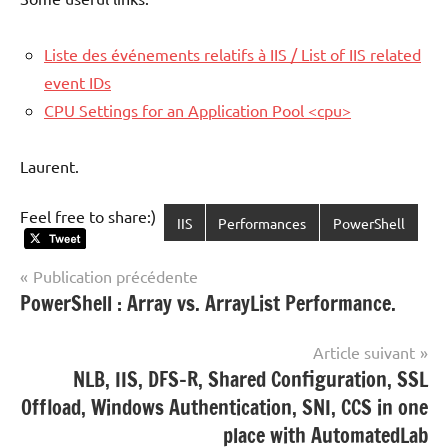
Liste des événements relatifs à IIS / List of IIS related
event IDs
CPU Settings for an Application Pool <cpu>
Laurent.
Feel free to share:)
IIS
Performances
PowerShell
Navigation
Publication précédente
PowerShell : Array vs. ArrayList Performance.
de
l’article
Article suivant
NLB, IIS, DFS-R, Shared Configuration, SSL
Offload, Windows Authentication, SNI, CCS in one
place with AutomatedLab