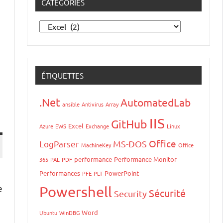
CATÉGORIES
Catégories
ÉTIQUETTES
.Net
AutomatedLab
ansible
Antivirus
Array
IIS
GitHub
Excel
Azure
EWS
Exchange
Linux
Office
LogParser
MS-DOS
MachineKey
Office
performance
Performance Monitor
365
PAL
PDF
e
Performances
PowerPoint
PFE
PLT
e
Powershell
Sécurité
Security
Word
Ubuntu
WinDBG