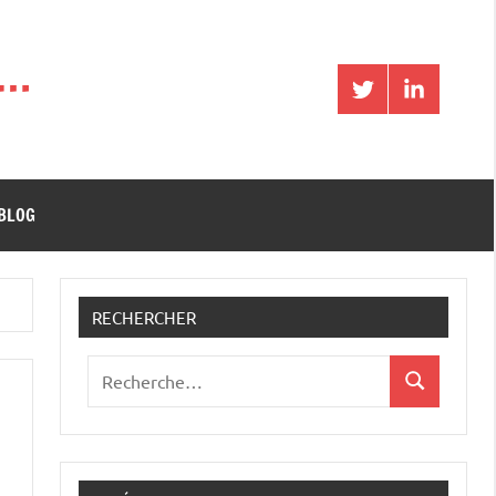
 …
Twitter
LinkedIn
 BLOG
RECHERCHER
Recherche
Recherche
pour
: