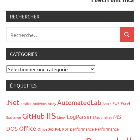
RECHERCHER
Recherche
Recher
pour
:
CATÉGORIES
Catégories
ÉTIQUETTES
.Net
AutomatedLab
Excel
ansible
Antivirus
Array
Azure
EWS
IIS
GitHub
LogParser
MS-
Exchange
Linux
MachineKey
Office
DOS
performance
Performance
Office 365
PAL
PDF