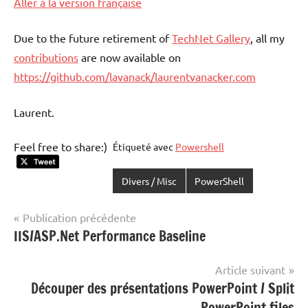
Aller à la version française
Due to the future retirement of
TechNet Gallery
, all my
contributions
are now available on
https://github.com/lavanack/laurentvanacker.com
Laurent.
Feel free to share:)
Étiqueté avec
Powershell
Divers / Misc
PowerShell
Navigation
Publication précédente
IIS/ASP.Net Performance Baseline
de
l’article
Article suivant
Découper des présentations PowerPoint / Split
PowerPoint files